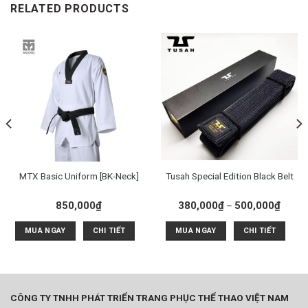
RELATED PRODUCTS
MTX Basic Uniform [BK-Neck]
Tusah Special Edition Black Belt
850,000
₫
380,000
₫
500,000
₫
–
MUA NGAY
CHI TIẾT
MUA NGAY
CHI TIẾT
CÔNG TY TNHH PHÁT TRIỂN TRANG PHỤC THỂ THAO VIỆT NAM