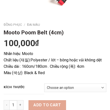
ĐỒNG PHỤC
/
ĐAI MÀU
Mooto Poom Belt (4cm)
100,000
₫
Nhãn hiệu: Mooto
Chất liệu (재질):Polyester / lót – bông hoặc vải không dệt
Chiều dài : 160cm/180cm . Chiều rộng (폭): 4cm
Màu (색상): Black & Red
KÍCH THƯỚC
Quantity
ADD TO CART