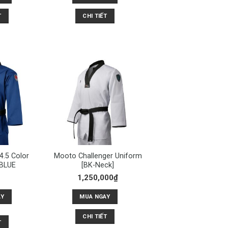
T
CHI TIẾT
4.5 Color
Mooto Challenger Uniform
BLUE
[BK-Neck]
1,250,000
₫
AY
MUA NGAY
CHI TIẾT
T