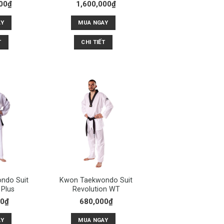
00
₫
1,600,000
₫
AY
MUA NGAY
T
CHI TIẾT
ndo Suit
Kwon Taekwondo Suit
 Plus
Revolution WT
00
₫
680,000
₫
AY
MUA NGAY