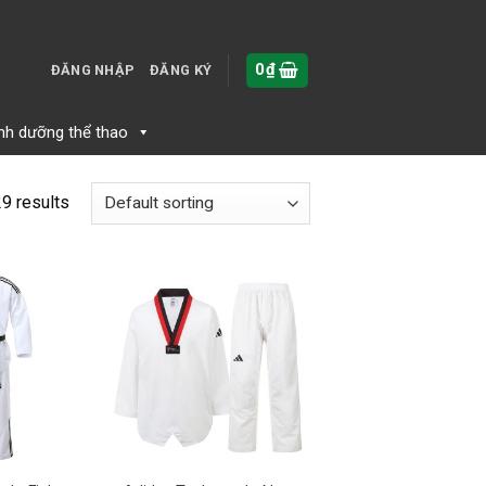
0
₫
ĐĂNG NHẬP
ĐĂNG KÝ
inh dưỡng thể thao
9 results