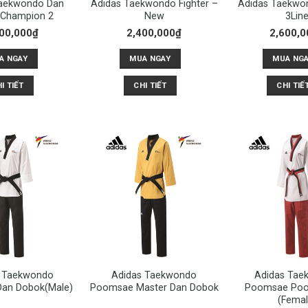
Taekwondo Dan
Adidas Taekwondo Fighter –
Adidas Taekwon
 Champion 2
New
3Lin
00,000
₫
2,400,000
₫
2,600,0
A NGAY
MUA NGAY
MUA NG
I TIẾT
CHI TIẾT
CHI TIẾ
s Taekwondo
Adidas Taekwondo
Adidas Tae
an Dobok(Male)
Poomsae Master Dan Dobok
Poomsae Po
(Femal