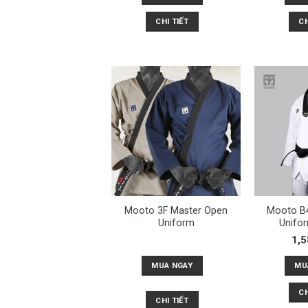
CHI TIẾT
CH
Mooto 3F Master Open
Mooto B
Uniform
Unifo
1,5
MUA NGAY
MU
CH
CHI TIẾT