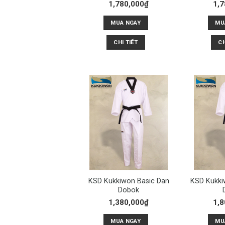
1,780,000
₫
1,7
MUA NGAY
MU
CHI TIẾT
CH
KSD Kukkiwon Basic Dan
KSD Kukki
Dobok
1,380,000
₫
1,8
MUA NGAY
MU