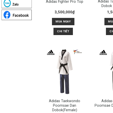
Adidas 
Adidas Fighter Pro Top
Dobok
3,500,000
₫
1,5
MUA NGAY
MU
CHI TIẾT
CH
Adidas Taekwondo
Adida
Poomsae Dan
Poomsae D
Dobok(Female)