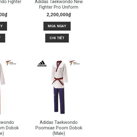
do Fighter
Adidas Taekwondo New
e
Fighter Pro Uniform
00
₫
2,200,000
₫
AY
MUA NGAY
T
CHI TIẾT
kwondo
Adidas Taekwondo
om Dobok
Poomsae Poom Dobok
e)
(Male)