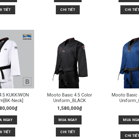
I TIẾT
CHI TIẾT
CHI TIẾ
4.5 KUKKIWON
Mooto Basic 4.5 Color
Mooto Basic 
rm[BK-Neck]
Uniform_BLACK
Uniform_
80,000
₫
1,580,000
₫
A NGAY
MUA NGAY
MUA NG
I TIẾT
CHI TIẾT
CHI TIẾ