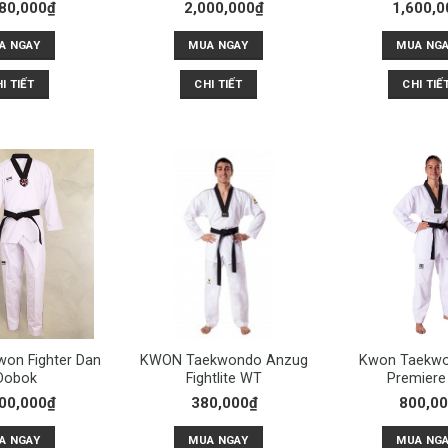
80,000
₫
2,000,000
₫
1,600,0
A NGAY
MUA NGAY
MUA NG
I TIẾT
CHI TIẾT
CHI TIẾ
won Fighter Dan
KWON Taekwondo Anzug
Kwon Taekwo
Dobok
Fightlite WT
Premiere
00,000
₫
380,000
₫
800,0
A NGAY
MUA NGAY
MUA NG